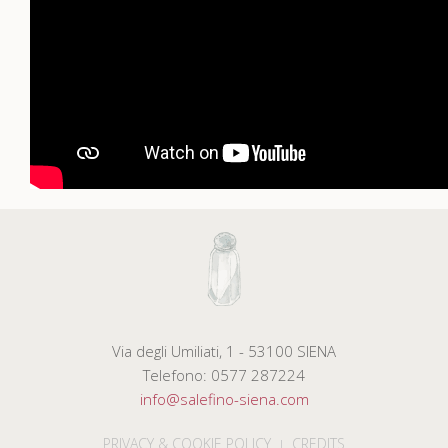
Via degli Umiliati, 1 - 53100 SIENA
Telefono: 0577 287224
info@salefino-siena.com
PRIVACY & COOKIE POLICY
CREDITS